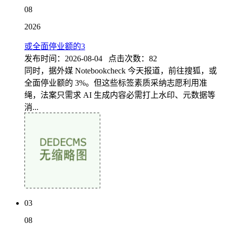
08
2026
或全面停业额的3
发布时间：2026-08-04 点击次数：82
同时，据外媒 Notebookcheck 今天报道，前往搜狐，或
全面停业额的 3%。但这些标签素质采纳志愿利用准
绳，法案只需求 AI 生成内容必需打上水印、元数据等
消...
03
08