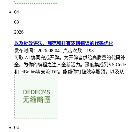
04
08
2026
以及批改语法、规范和排查逻辑错误的代码优化
发布时间：2026-08-04 点击次数：198
可取 AI 协同完成开辟。为开辟者供给高质量的代码补
全。为你的编程之注入全新活力。深度集成到VS Code
和JetBrains等支流IDE。能帮你打破效率瓶颈，以及从...
04