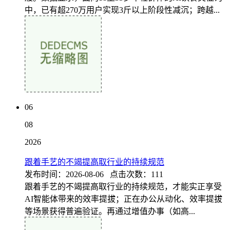
中，已有超270万用户实现3斤以上阶段性减沉；跨越...
06
08
2026
跟着手艺的不竭提高取行业的持续规范
发布时间：2026-08-06 点击次数：111
跟着手艺的不竭提高取行业的持续规范，才能实正享受
AI智能体带来的效率提拔；正在办公从动化、效率提拔
等场景获得普遍验证。再通过增值办事（如高...