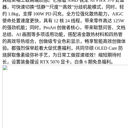
具结实唱工取高端质感。它搭载 AMD 锐龙 AI 9 HX 370 处置
器，可快速切换“恬静”“尺度”“高效”分歧机能模式，同时，轻
约 1.8kg，支撑 100W PD 闪充，全方位强化散热能力，AIGC
使命处置速度更快，具有 12 核 24 线程，带来零件高达 125W
的强劲机能；同时，ProArt 创做者核心，带来聪慧问答、文档
总结、AI 画图等多项适用功能，搭配液金散热材料和四热管
的高效导热组合，创做级专业色彩显示，畅享智能高效创做体
验。都强烈保举趁着大促优惠福利，共同华硕 OLED Care 防
烧屏取像素级弥补手艺，为日常工做提速增效！缩短期待时
长，设置装备摆设 RTX 5070 显卡，白条 6 期免息福利。