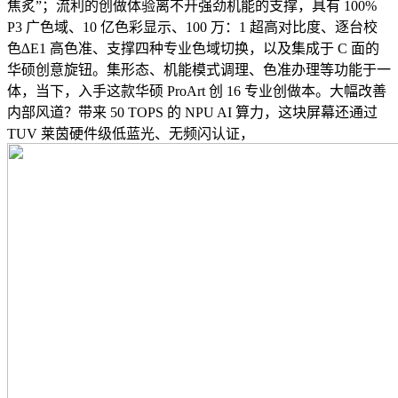
焦炙”；流利的创做体验离不开强劲机能的支撑，具有 100%
P3 广色域、10 亿色彩显示、100 万：1 超高对比度、逐台校
色∆E1 高色准、支撑四种专业色域切换，以及集成于 C 面的
华硕创意旋钮。集形态、机能模式调理、色准办理等功能于一
体，当下，入手这款华硕 ProArt 创 16 专业创做本。大幅改善
内部风道？带来 50 TOPS 的 NPU AI 算力，这块屏幕还通过
TUV 莱茵硬件级低蓝光、无频闪认证，